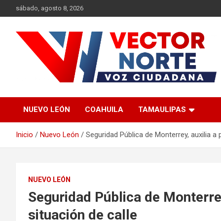
Saltar
sábado, agosto 8, 2026
al
contenido
Voz ciudadana
Vector Norte
NUEVO LEÓN
COAHUILA
TAMAULIPAS
Inicio
Nuevo León
Seguridad Pública de Monterrey, auxilia a 
NUEVO LEÓN
Seguridad Pública de Monterrey
situación de calle