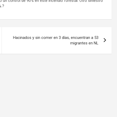
o un control de 90% en este incendio forestal. Otro siniestro
%.?
Hacinados y sin comer en 3 días, encuentran a 53
migrantes en NL