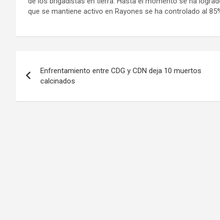
de los brigadistas en tierra. Hasta el momento se ha lograd
que se mantiene activo en Rayones se ha controlado al 85
Navegación
Enfrentamiento entre CDG y CDN deja 10 muertos
de
calcinados
entradas