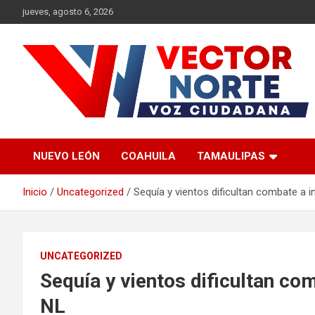
Saltar
jueves, agosto 6, 2026
al
contenido
Voz ciudadana
Vector Norte
NUEVO LEÓN
COAHUILA
TAMAULIPAS
Inicio
Uncategorized
Sequía y vientos dificultan combate a 
UNCATEGORIZED
Sequía y vientos dificultan co
NL