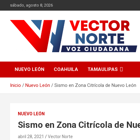
Saltar
sábado, agosto 8, 2026
al
contenido
Voz ciudadana
Vector Norte
NUEVO LEÓN
COAHUILA
TAMAULIPAS
Inicio
Nuevo León
Sismo en Zona Citrícola de Nuevo León
NUEVO LEÓN
Sismo en Zona Citrícola de Nu
abril 28, 2021
Vector Norte