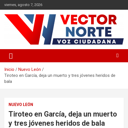
Saltar
viernes, agosto 7, 2026
al
contenido
Voz ciudadana
Vector Norte
Inicio
Nuevo León
Tiroteo en García, deja un muerto y tres jóvenes heridos de
bala
NUEVO LEÓN
Tiroteo en García, deja un muerto
y tres jóvenes heridos de bala