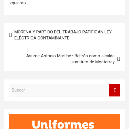
izquierdo
Navegación
MORENA Y PARTIDO DEL TRABAJO RATIFICAN LEY
de
ELÉCTRICA CONTAMINANTE
entradas
Asume Antonio Martínez Beltrán como alcalde
sustituto de Monterrey
B
u
s
c
a
r