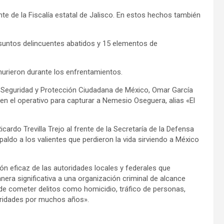
te de la Fiscalía estatal de Jalisco. En estos hechos también
suntos delincuentes abatidos y 15 elementos de
 murieron durante los enfrentamientos.
 de Seguridad y Protección Ciudadana de México, Omar García
 en el operativo para capturar a Nemesio Oseguera, alias «El
ardo Trevilla Trejo al frente de la Secretaría de la Defensa
ldo a los valientes que perdieron la vida sirviendo a México
n eficaz de las autoridades locales y federales que
anera significativa a una organización criminal de alcance
y de cometer delitos como homicidio, tráfico de personas,
oridades por muchos años».