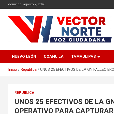
Saltar
domingo, agosto 9, 2026
al
contenido
Voz ciudadana
Vector Norte
NUEVO LEÓN
COAHUILA
TAMAULIPAS
Inicio
República
UNOS 25 EFECTIVOS DE LA GN FALLECIER
REPÚBLICA
UNOS 25 EFECTIVOS DE LA G
OPERATIVO PARA CAPTURAR