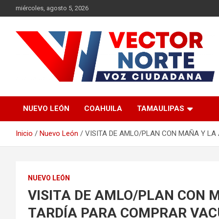
Saltar
miércoles, agosto 5, 2026
al
contenido
Voz ciudadana
Vector Norte
NUEVO LEÓN
COAHUILA
TAMAULIPAS
Inicio
Nuevo León
VISITA DE AMLO/PLAN CON MAÑA Y L
NUEVO LEÓN
VISITA DE AMLO/PLAN CON 
TARDÍA PARA COMPRAR VA