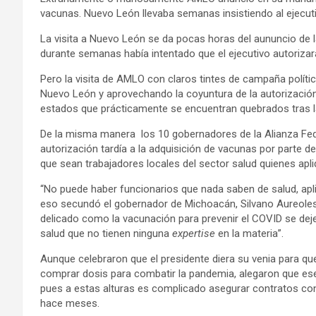
vacunas. Nuevo León llevaba semanas insistiendo al ejecuti
La visita a Nuevo León se da pocas horas del aununcio de la
durante semanas había intentado que el ejecutivo autorizara
Pero la visita de AMLO con claros tintes de campaña políti
Nuevo León y aprovechando la coyuntura de la autorización 
estados que prácticamente se encuentran quebrados tras 
De la misma manera los 10 gobernadores de la Alianza Fede
autorización tardía a la adquisición de vacunas por parte de
que sean trabajadores locales del sector salud quienes apliq
“No puede haber funcionarios que nada saben de salud, aplic
eso secundó el gobernador de Michoacán, Silvano Aureoles
delicado como la vacunación para prevenir el COVID se deje
salud que no tienen ninguna
expertise
en la materia”.
Aunque celebraron que el presidente diera su venia para qu
comprar dosis para combatir la pandemia, alegaron que ese
pues a estas alturas es complicado asegurar contratos co
hace meses.