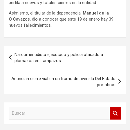
perfila a nuevos y totales cierres en la entidad.
Asimismo, el titular de la dependencia,
Manuel de la
O
Cavazos, dio a conocer que este 19 de enero hay 39
nuevos fallecimientos.
Navegación
Narcomenudista ejecutado y policía atacado a
de
plomazos en Lampazos
entradas
Anuncian cierre vial en un tramo de avenida Del Estado
por obras
B
u
s
c