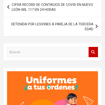
Navegación
CIFRA RECORD DE CONTAGIOS DE COVID EN NUEVO
de
LEÓN-MIL 117 EN 24 HORAS
entradas
DETENIDA POR LESIONES A PAREJA DE LA TERCERA
EDAD
B
u
s
c
a
r