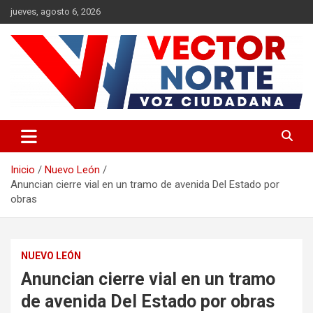
Saltar
jueves, agosto 6, 2026
al
contenido
Voz ciudadana
Vector Norte
Inicio
Nuevo León
Anuncian cierre vial en un tramo de avenida Del Estado por
obras
NUEVO LEÓN
Anuncian cierre vial en un tramo
de avenida Del Estado por obras