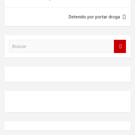
entradas
Detenido por portar droga
B
u
s
c
a
r