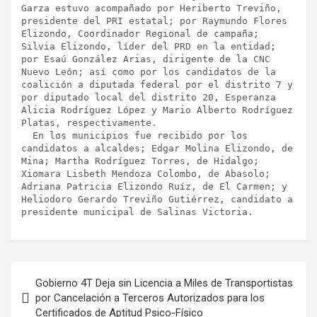
Garza estuvo acompañado por Heriberto Treviño, 
presidente del PRI estatal; por Raymundo Flores 
Elizondo, Coordinador Regional de campaña; 
Silvia Elizondo, líder del PRD en la entidad; 
por Esaú González Arias, dirigente de la CNC 
Nuevo León; así como por los candidatos de la 
coalición a diputada federal por el distrito 7 y 
por diputado local del distrito 20, Esperanza 
Alicia Rodríguez López y Mario Alberto Rodríguez 
Platas, respectivamente. 

  En los municipios fue recibido por los 
candidatos a alcaldes; Edgar Molina Elizondo, de 
Mina; Martha Rodríguez Torres, de Hidalgo; 
Xiomara Lisbeth Mendoza Colombo, de Abasolo; 
Adriana Patricia Elizondo Ruíz, de El Carmen; y 
Heliodoro Gerardo Treviño Gutiérrez, candidato a 
presidente municipal de Salinas Victoria.
Navegación
Gobierno 4T Deja sin Licencia a Miles de Transportistas
de
por Cancelación a Terceros Autorizados para los
Certificados de Aptitud Psico-Físico