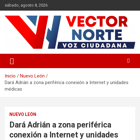
Saltar
sábado, agosto 8, 2026
al
contenido
Voz ciudadana
Vector Norte
Inicio
Nuevo León
Dará Adrián a zona periférica conexión a Internet y unidades
médicas
NUEVO LEÓN
Dará Adrián a zona periférica
conexión a Internet y unidades