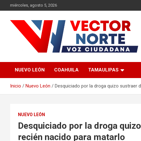
Saltar
miércoles, agosto 5, 2026
al
contenido
Voz ciudadana
Vector Norte
NUEVO LEÓN
COAHUILA
TAMAULIPAS
Inicio
Nuevo León
Desquiciado por la droga quizo sustraer 
NUEVO LEÓN
Desquiciado por la droga quizo
recién nacido para matarlo