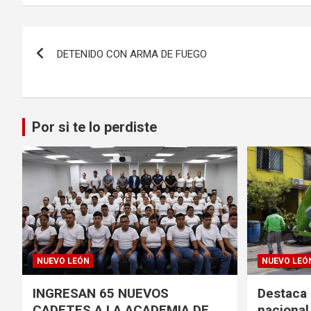
Navegación
DETENIDO CON ARMA DE FUEGO
de
entradas
Por si te lo perdiste
NUEVO LEÓN
NUEVO LEÓ
INGRESAN 65 NUEVOS
Destaca 
CADETES A LA ACADEMIA DE
nacional