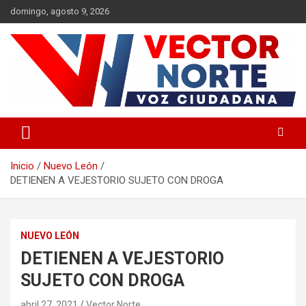
Saltar
domingo, agosto 9, 2026
al
contenido
Voz ciudadana
Vector Norte
Inicio
Nuevo León
DETIENEN A VEJESTORIO SUJETO CON DROGA
NUEVO LEÓN
DETIENEN A VEJESTORIO
SUJETO CON DROGA
abril 27, 2021
Vector Norte