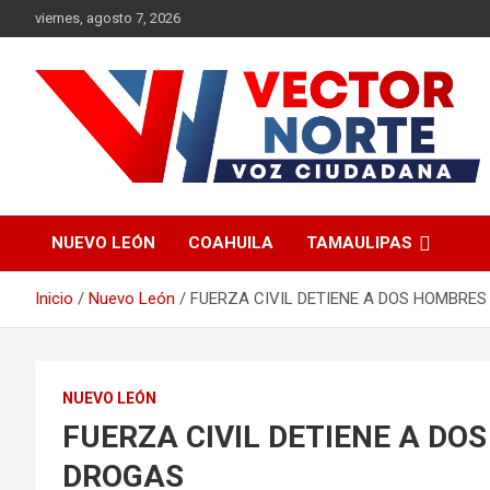
Saltar
viernes, agosto 7, 2026
al
contenido
Voz ciudadana
Vector Norte
NUEVO LEÓN
COAHUILA
TAMAULIPAS
Inicio
Nuevo León
FUERZA CIVIL DETIENE A DOS HOMBRES
NUEVO LEÓN
FUERZA CIVIL DETIENE A DO
DROGAS