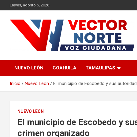
Saltar
jueves, agosto 6, 2026
al
contenido
Voz ciudadana
Vector Norte
NUEVO LEÓN
COAHUILA
TAMAULIPAS
Inicio
Nuevo León
El municipio de Escobedo y sus autorida
NUEVO LEÓN
El municipio de Escobedo y su
crimen organizado