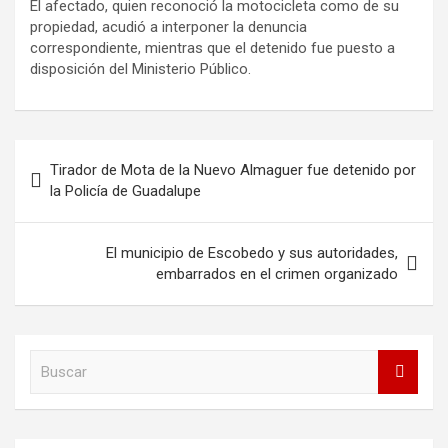
El afectado, quien reconoció la motocicleta como de su
propiedad, acudió a interponer la denuncia
correspondiente, mientras que el detenido fue puesto a
disposición del Ministerio Público.
Navegación
Tirador de Mota de la Nuevo Almaguer fue detenido por
de
la Policía de Guadalupe
entradas
El municipio de Escobedo y sus autoridades,
embarrados en el crimen organizado
B
u
s
c
a