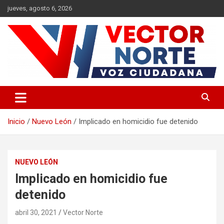
Saltar
jueves, agosto 6, 2026
al
contenido
Voz ciudadana
Vector Norte
Inicio
Nuevo León
Implicado en homicidio fue detenido
NUEVO LEÓN
Implicado en homicidio fue
detenido
abril 30, 2021
Vector Norte