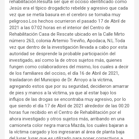
rehabilitación.Resulta ser que el occiso identificado como
Jesús era el típico drogadicto rebelde y agresivo que cada
vez que se metía basura en el cerebro se tornaba muy
peligroso.Los hechos ocurrieron el pasado 17 de Abril de
2021 a las 07:02 horas en el interior del Centro de
Rehabilitación Casa de Rescate ubicado en la Calle Mirto
número 263, colonia Artemio Treviño, Apodaca, N.L.Toda
vez que dentro de la investigación llevada a cabo por esta
autoridad se desprende la probable participación del
investigado, así como la de otros sujetos más, quienes
fungen como colaboradores del mismo, los cuales a decir
de los familiares del occiso, el día 16 de Abril de 2021,
trasladaron del Municipio de Dr. Arroyo a la víctima,
agregando estos que por su seguridad, decidieron amarrar
de pies y manos a la víctima, ya que al estar bajo los
influjos de las drogas se encontraba muy agresivo, por lo
que siendo el día 17 de Abril de 2021 alrededor de las 00:20
horas fue recibido en el Centro de Rehabilitación por el
ahora investigado y otros sujetos más, arribando en una
camioneta color negra marca Mazda, los cuales bajaran a
la víctima cargado y los ingresaran al área de planta baja
del lugar, lugar que es utilizado para poner correctivos a