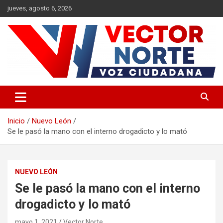
Saltar
jueves, agosto 6, 2026
al
contenido
Voz ciudadana
Vector Norte
Inicio
Nuevo León
Se le pasó la mano con el interno drogadicto y lo mató
NUEVO LEÓN
Se le pasó la mano con el interno
drogadicto y lo mató
mayo 1, 2021
Vector Norte