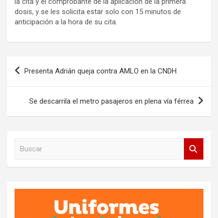
la cita y el comprobante de la aplicación de la primera
dosis, y se les solicita estar solo con 15 minutos de
anticipación a la hora de su cita.
Navegación
Presenta Adrián queja contra AMLO en la CNDH
de
entradas
Se descarrila el metro pasajeros en plena vía férrea
B
u
s
c
a
r