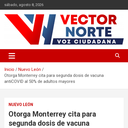
Saltar
sábado, agosto 8, 2026
al
contenido
Voz ciudadana
Vector Norte
Inicio
Nuevo León
Otorga Monterrey cita para segunda dosis de vacuna
antiCOVID al 50% de adultos mayores
NUEVO LEÓN
Otorga Monterrey cita para
segunda dosis de vacuna