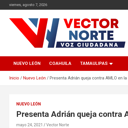
Saltar
viernes, agosto 7, 2026
al
contenido
Voz ciudadana
Vector Norte
NUEVO LEÓN
COAHUILA
TAMAULIPAS
Inicio
Nuevo León
Presenta Adrián queja contra AMLO en l
NUEVO LEÓN
Presenta Adrián queja contra
mayo 24, 2021
Vector Norte