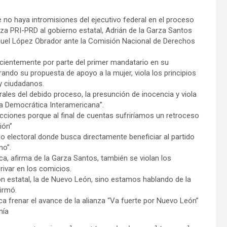
e no haya intromisiones del ejecutivo federal en el proceso
anza PRI-PRD al gobierno estatal, Adrián de la Garza Santos
nuel López Obrador ante la Comisión Nacional de Derechos
 recientemente por parte del primer mandatario en su
ando su propuesta de apoyo a la mujer, viola los principios
 ciudadanos.
rales del debido proceso, la presunción de inocencia y viola
ta Democrática Interamericana”.
cciones porque al final de cuentas sufriríamos un retroceso
ión”
o electoral donde busca directamente beneficiar al partido
no”.
ca, afirma de la Garza Santos, también se violan los
rivar en los comicios.
n estatal, la de Nuevo León, sino estamos hablando de la
irmó.
ca frenar el avance de la alianza “Va fuerte por Nuevo León”
nía