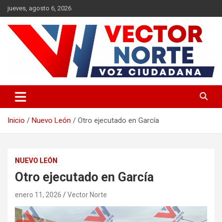
Saltar
jueves, agosto 6, 2026
al
contenido
Voz ciudadana
Vector Norte
Inicio
Nuevo León
Otro ejecutado en García
NUEVO LEÓN
Otro ejecutado en García
enero 11, 2026
Vector Norte