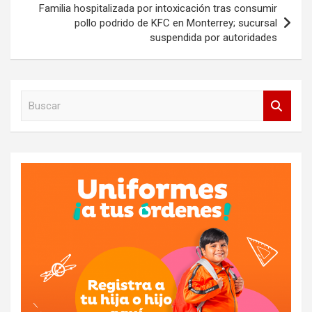
Familia hospitalizada por intoxicación tras consumir
pollo podrido de KFC en Monterrey; sucursal
suspendida por autoridades
B
u
s
c
a
r