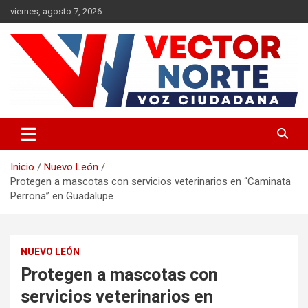
Saltar
viernes, agosto 7, 2026
al
contenido
Voz ciudadana
Vector Norte
Inicio
Nuevo León
Protegen a mascotas con servicios veterinarios en “Caminata
Perrona” en Guadalupe
NUEVO LEÓN
Protegen a mascotas con
servicios veterinarios en