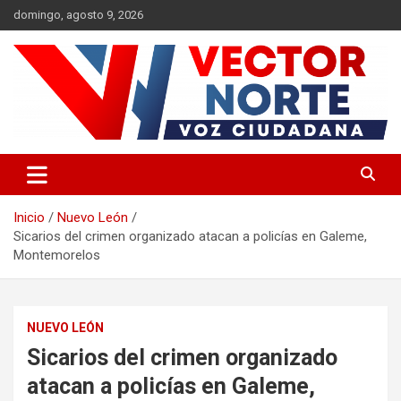
Saltar
domingo, agosto 9, 2026
al
contenido
Voz ciudadana
Vector Norte
Inicio
Nuevo León
Sicarios del crimen organizado atacan a policías en Galeme,
Montemorelos
NUEVO LEÓN
Sicarios del crimen organizado
atacan a policías en Galeme,