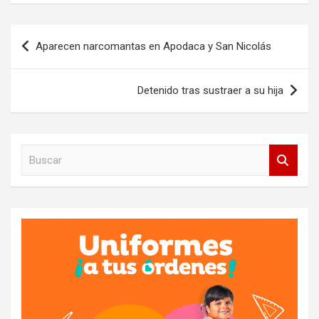
Navegación
Aparecen narcomantas en Apodaca y San Nicolás
de
entradas
Detenido tras sustraer a su hija
B
u
s
c
a
r