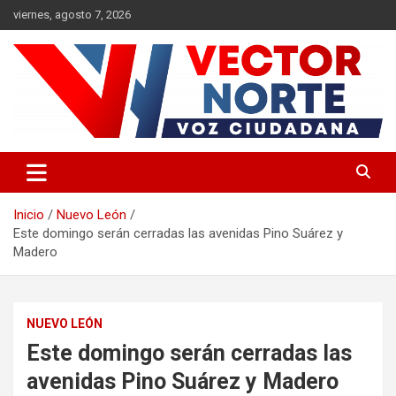
Saltar
viernes, agosto 7, 2026
al
contenido
Voz ciudadana
Vector Norte
Inicio
Nuevo León
Este domingo serán cerradas las avenidas Pino Suárez y
Madero
NUEVO LEÓN
Este domingo serán cerradas las
avenidas Pino Suárez y Madero